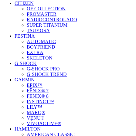
CITIZEN
OF COLLECTION
PROMASTER
RADIOCONTROLADO
SUPER TITANIUM
TSUYOSA
FESTINA
AUTOMATIC
BOYFRIEND
EXTRA
SKELETON
G-SHOCK
G-SHOCK PRO
G-SHOCK TREND
GARMIN
EPIX™
FĒNIX® 7
FĒNIX® 8
INSTINCT™
LILY™
MARQ®
VENU®
VÍVOACTIVE®
HAMILTON
AMERICAN CLASSIC