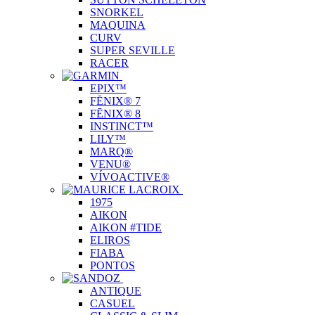
SNORKEL
MAQUINA
CURV
SUPER SEVILLE
RACER
EPIX™
FĒNIX® 7
FĒNIX® 8
INSTINCT™
LILY™
MARQ®
VENU®
VÍVOACTIVE®
1975
AIKON
AIKON #TIDE
ELIROS
FIABA
PONTOS
ANTIQUE
CASUEL