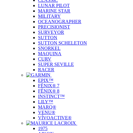
CLASSIC
LUNAR PILOT
MARINE STAR
MILITARY
OCEANOGRAPHER
PRECISIONIST
SURVEYOR
SUTTON
SUTTON SCHELETON
SNORKEL
MAQUINA
CURV
SUPER SEVILLE
RACER
EPIX™
FĒNIX® 7
FĒNIX® 8
INSTINCT™
LILY™
MARQ®
VENU®
VÍVOACTIVE®
1975