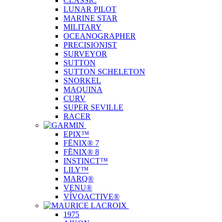
CLASSIC
LUNAR PILOT
MARINE STAR
MILITARY
OCEANOGRAPHER
PRECISIONIST
SURVEYOR
SUTTON
SUTTON SCHELETON
SNORKEL
MAQUINA
CURV
SUPER SEVILLE
RACER
EPIX™
FĒNIX® 7
FĒNIX® 8
INSTINCT™
LILY™
MARQ®
VENU®
VÍVOACTIVE®
1975