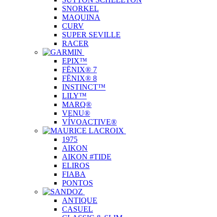
SNORKEL
MAQUINA
CURV
SUPER SEVILLE
RACER
EPIX™
FĒNIX® 7
FĒNIX® 8
INSTINCT™
LILY™
MARQ®
VENU®
VÍVOACTIVE®
1975
AIKON
AIKON #TIDE
ELIROS
FIABA
PONTOS
ANTIQUE
CASUEL