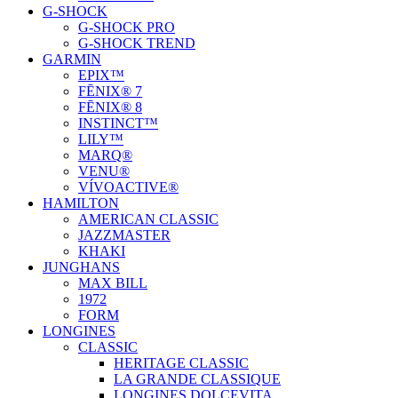
G-SHOCK
G-SHOCK PRO
G-SHOCK TREND
GARMIN
EPIX™
FĒNIX® 7
FĒNIX® 8
INSTINCT™
LILY™
MARQ®
VENU®
VÍVOACTIVE®
HAMILTON
AMERICAN CLASSIC
JAZZMASTER
KHAKI
JUNGHANS
MAX BILL
1972
FORM
LONGINES
CLASSIC
HERITAGE CLASSIC
LA GRANDE CLASSIQUE
LONGINES DOLCEVITA