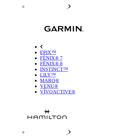
EPIX™
FĒNIX® 7
FĒNIX® 8
INSTINCT™
LILY™
MARQ®
VENU®
VÍVOACTIVE®